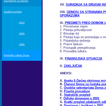
Saopštenja za štampu
VII.
SURADNJA SA DRUGIM IN
VIII.
ODNOSI SA STRANAMA P
Godišnji izvještaj
SPORAZUMA
IX.
PREDMETI PRED DOMOM U
2002
1. Privremene mjere
2. Pitanja prihvatljivosti
3. Brisanje itd
2000
4. Pitanja koja se postavljaju u 
5. Prijateljska rješenja
6. Pravni lijekovi
1999
7. Postupak preispitivanja
8. Provedba odluka
Pretražite odluke Doma
IX.
FINANSIJSKA SITUACIJA
X.
ZAKLJUČAK
ANEKSI
A.
Aneks 6 Općeg okvirnog mi
B.
Članovi Doma za ljudska pr
C.
Osoblje sekretarijata Doma z
D.
Pravila procedure
E.
Statistički pregled
F.
Odluke donesene u 2001
G.
Kratki pregled odabranih o
H.
Doprinosi i troškovi u 2001