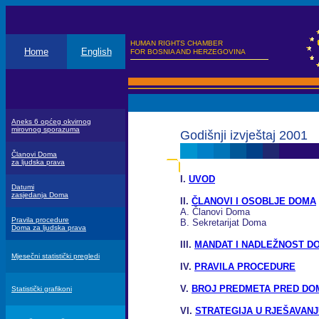
HUMAN RIGHTS CHAMBER
Home
English
FOR BOSNIA AND HERZEGOVINA
Aneks 6 općeg okvirnog
mirovnog sporazuma
Godišnji izvještaj 2001
Članovi Doma
za ljudska prava
I.
UVOD
Datumi
zasjedanja Doma
II.
ČLANOVI I OSOBLJE DOMA
A. Članovi Doma
Pravila procedure
B. Sekretarijat Doma
Doma za ljudska prava
III.
MANDAT I NADLEŽNOST D
Mjesečni statistički pregledi
IV.
PRAVILA PROCEDURE
V.
BROJ PREDMETA PRED D
Statistički grafikoni
VI.
STRATEGIJA U RJEŠAVAN