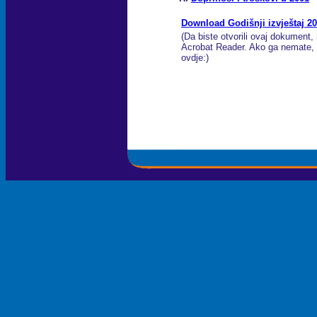
Download Godišnji izvještaj 20
(Da biste otvorili ovaj dokument, 
Acrobat Reader. Ako ga nemate, 
ovdje:)