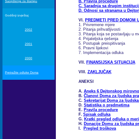
B. Pravila procedure
Saopštenja za štampu
C. Saradnja sa drugim instituc
D. Odnosi sa stranama u Dej
Godišnji izvještaj
VI.
PREDMETI PRED DOMOM U
1. Privremene mjere
2. Pitanja prihvatljivosti
2002
3. Pitanja koja se postavljaju u 
4. Prijateljska rješenja
5. Postupak preispitivanja
2001
6. Pravni lijekovi
7. Implementacija odluka
2000
VII.
FINANSIJSKA SITUACIJA
VIII.
ZAKLJUČAK
Pretražite odluke Doma
ANEKSI
A.
Aneks 6 Dejtonskog mirovn
B.
Članovi Doma za ljudska pr
C.
Sekretarijat Doma za ljudska
D.
Statistika o predmetima
E.
Pravila procedure
F.
Spisak odluka
G.
Kratki pregled odluka o mer
H.
Donacije Domu za ljudska p
I.
Pregled troškova