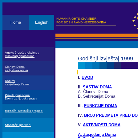
HUMAN RIGHTS CHAMBER
Home
English
FOR BOSNIA AND HERZEGOVINA
Aneks 6 općeg okvirnog
mirovnog sporazuma
Godišnji izvještaj 1999
Članovi Doma
za ljudska prava
I.
UVOD
Datumi
zasjedanja Doma
II.
SASTAV DOMA
A. Članovi Doma
Pravila procedure
B. Sekretarijat Doma
Doma za ljudska prava
III.
FUNKCIJE DOMA
Mjesečni statistički pregledi
IV.
BROJ PREDMETA PRED D
V.
AKTIVNOSTI DOMA
Statistički grafikoni
A. Zasjedanja Doma