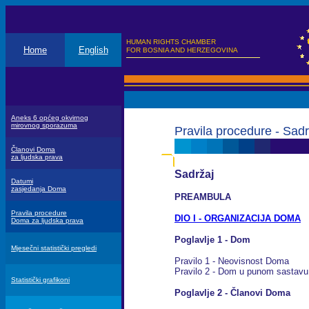
HUMAN RIGHTS CHAMBER
Home
English
FOR BOSNIA AND HERZEGOVINA
Aneks 6 općeg okvirnog
mirovnog sporazuma
Pravila procedure - Sadr
Članovi Doma
za ljudska prava
Sadržaj
Datumi
zasjedanja Doma
PREAMBULA
Pravila procedure
DIO I - ORGANIZACIJA DOMA
Doma za ljudska prava
Poglavlje 1 - Dom
Mjesečni statistički pregledi
Pravilo 1 - Neovisnost Doma
Pravilo 2 - Dom u punom sastavu 
Statistički grafikoni
Poglavlje 2 - Članovi Doma