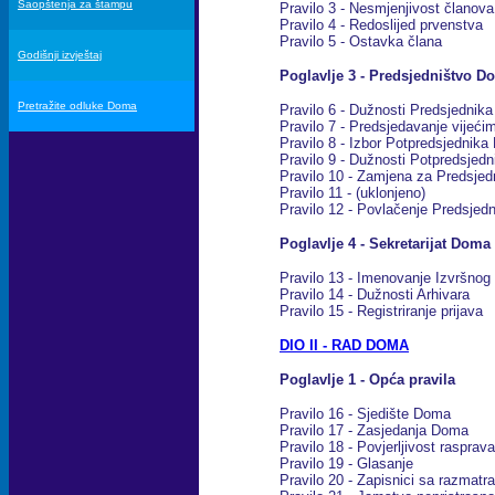
Saopštenja za štampu
Pravilo 3 - Nesmjenjivost članova
Pravilo 4 - Redoslijed prvenstva
Pravilo 5 - Ostavka člana
Godišnji izvještaj
Poglavlje 3 - Predsjedništvo D
Pretražite odluke Doma
Pravilo 6 - Dužnosti Predsjednik
Pravilo 7 - Predsjedavanje vijeći
Pravilo 8 - Izbor Potpredsjednika
Pravilo 9 - Dužnosti Potpredsjedn
Pravilo 10 - Zamjena za Predsjed
Pravilo 11 - (uklonjeno)
Pravilo 12 - Povlačenje Predsjedn
Poglavlje 4 - Sekretarijat Doma
Pravilo 13 - Imenovanje Izvršnog 
Pravilo 14 - Dužnosti Arhivara
Pravilo 15 - Registriranje prijava
DIO II - RAD DOMA
Poglavlje 1 - Opća pravila
Pravilo 16 - Sjedište Doma
Pravilo 17 - Zasjedanja Doma
Pravilo 18 - Povjerljivost rasprava
Pravilo 19 - Glasanje
Pravilo 20 - Zapisnici sa razmatra