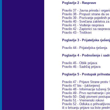
Poglavlje 2 - Rasprave
Pravilo 37 - Javna priroda i organ
Pravilo 38 - Propust strane da se 
Pravilo 39 - Pozivanje pojedinih p
Pravilo 40 - Svečana zakletva za
Pravilo 41 - Vođenje rasprava
Pravilo 42 - Zapisnici sa rasprava
Pravilo 43 - Tro
š
kovi
Poglavlje 3 - Prijateljska rješen
Pravilo 44 - Prijateljska rješenja
Poglavlje 4 - Podnošenje i sadr
Pravilo 45 - Oblik prijava
Pravilo 46 - Sadržaj prijava
Poglavlje 5 - Postupak prihvata
Pravilo 47 - Prijave Strane protiv
Pravilo 47 bis - (uklonjeno)
Pravilo 48 - Informacije tuženoj 
Pravilo 49 - Prvo razmatranje i p
Pravilo 50 - Dalji pismeni postup
Pravilo 51 - Vremenski rokovi
Pravilo 52 - Odluka o prihvatljivos
ili o brisanju prijave sa liste p