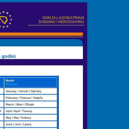
DOM ZA LJUDSKA PRAVA
ZA BOSNU I HERCEGOVINU
 godini
Month
Mjesec
January / Januar / Siječanj
February / Februar / Veljača
March / Mart / Ožujak
l
April / April / Travanj
May / Maj / Svibanj
June / Juni / Lipanj