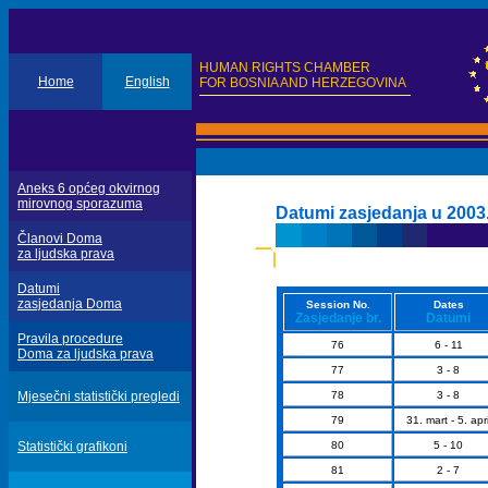
HUMAN RIGHTS CHAMBER
Home
English
FOR BOSNIA AND HERZEGOVINA
Aneks 6 općeg okvirnog
mirovnog sporazuma
Datumi zasjedanja u 2003.
Članovi Doma
za ljudska prava
Datumi
zasjedanja Doma
Session No.
Dates
Zasjedanje br.
Datumi
Pravila procedure
76
6 - 11
Doma za ljudska prava
77
3 - 8
Mjesečni statistički pregledi
78
3 - 8
79
31. mart - 5. apri
Statistički grafikoni
80
5 - 10
81
2 - 7