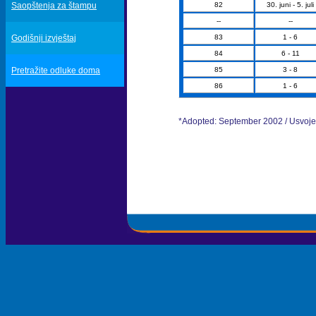
Saopštenja za štampu
82
30. juni - 5. juli
--
--
Godišnji izvještaj
83
1 - 6
84
6 - 11
Pretražite odluke doma
85
3 - 8
86
1 - 6
*Adopted: September 2002 / Usvoje