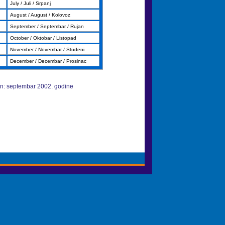
July / Juli / Srpanj
August / August / Kolovoz
September / Septembar / Rujan
October / Oktobar / Listopad
November / Novembar / Studeni
December / Decembar / Prosinac
n: septembar 2002. godine