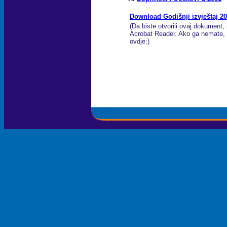
Download Godišnji izvještaj 20
(Da biste otvorili ovaj dokument, 
Acrobat Reader. Ako ga nemate, 
ovdje:)