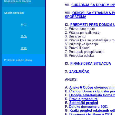
Saopštenja za štampu
VII.
SURADNJA SA DRUGIM IN
VIII.
ODNOSI SA STRANAMA P
Godišnji izvještaj
SPORAZUMA
IX.
PREDMETI PRED DOMOM U
2002
1. Privremene mjere
2. Pitanja prihvatljivosti
3. Brisanje itd
2000
4. Pitanja koja se postavljaju u 
5. Prijateljska rješenja
6. Pravni lijekovi
1999
7. Postupak preispitivanja
8. Provedba odluka
Pretražite odluke Doma
IX.
FINANSIJSKA SITUACIJA
X.
ZAKLJUČAK
ANEKSI
A.
Aneks 6 Općeg okvirnog mi
B.
Članovi Doma za ljudska pr
C.
Osoblje sekretarijata Doma z
D.
Pravila procedure
E.
Statistički pregled
F.
Odluke donesene u 2001
G.
Kratki pregled odabranih o
H.
Doprinosi i troškovi u 2001