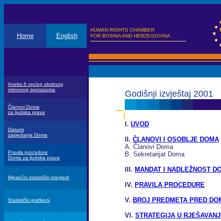
HUMAN RIGHTS CHAMBER
Home
English
FOR BOSNIA AND HERZEGOVINA
Aneks 6 općeg okvirnog
mirovnog sporazuma
Godišnji izvještaj 2001
Članovi Doma
za ljudska prava
I.
UVOD
Datumi
zasjedanja Doma
II.
ČLANOVI I OSOBLJE DOMA
A. Članovi Doma
Pravila procedure
B. Sekretarijat Doma
Doma za ljudska prava
III.
MANDAT I NADLEŽNOST D
Mjesečni statistički pregledi
IV.
PRAVILA PROCEDURE
V.
BROJ PREDMETA PRED D
Statistički grafikoni
VI.
STRATEGIJA U RJEŠAVAN