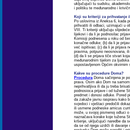
uključujući tu sudsku, akademsku
i politiku te međunarodno i krivič
Koji su kriteriji za prihvatanje 
Po uslovima iz Aneksa 6, kada pri
prihvatiti ili odbaci, uzimajući u 
VIII. Ti kriteriji uključuju slijedeć
lijekovi i da li je podnosilac prija
Komisiji podnesena u roku od še
konačne odluke; (b) da li je prija
već ispitivao; (c) da li je prija
pravima, potpuno neosnovana, ili 
(d) da li se prijava tiče stvari ko
međunarodnim tijelom za ljudska
uspostavljenom Općim okvirnim
Kakve su procedure Doma?
Procedura
Doma sačinjena je po
prava. Osim ako Dom na samom po
neprihvatljiva ili da ju treba bri
podnosioca prijave i od tužene 
predmet i donosi odluke. Pored 
da zakaže javnu raspravu kako bi
svjedoci i vještaci predočili do
ili usmene podneske amicus curr
može, u svojoj pismenoj odluci o 
naznačava korake koje tužena Str
kršenje, uključujući naredbe da s
da se od njega uzdrži ili davanje
postupka Dom može narediti i pri