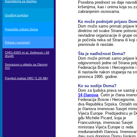
Saopštenja za štampu
Posebna prednost se daje navodim
kršenjima, kao i onima koja su z
zabranjenim osnovama.
Godišnji izvještaj
Ko može podnijeti prijavu Do
Dom može samo primati prijave ko
Pretražite odluke Doma
direktno od svake Strane potisni
nevladine organizacije ili grupe o
je počinila neka od Strana ili koj
Prijava i punomoć
preminule ili nestale.
CH01-8365 et al. Selimovic i 48
Šta je nadležnost Doma?
drugih
Dom može primati samo prijave ko
odgovornosti jedne od Strana pot
Sporazum u skladu sa članom
Federacija Bosne i Hercegovine i 
XIV
ili nastavile nakon stupanja na
prosinca 1995. godine.
Pregled prakse HRC (1.26 Mb)
Ko su sudije Doma?
Dom za ljudska prava se sastoji 
14 članova
. Četiri je člana imen
Federacija Bosne i Hercegovine, 
dva Republika Srpska. Ostalih 
je članova imenovao Savjet minis
Vijeća Europe. Predsjednicu je 
gđu Michèle Picard, koja je
Francuskinja, imenovao Savjet
ministara Vijeća Europe iz reda
međunarodnih članova. Imenovani č
daju svoj doprinos Domu širokim s