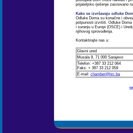
prijateljsko rješenje zasnovano n
Kako se izvršavaju odluke Do
Odluke Doma su konačne i obvezu
potpunosti izvršiti. Odluke Doma 
i suranju u Europi (OSCE) i Ured
njihovog sprovođenja.
Kontaktirajte
nas u:
Glavni ured
Musala 9, 71 000 Sarajevo
Telefon: +387 33 212 064
Faks: + 387 33 212 059
E-mail:
chamber@hrc.ba
w