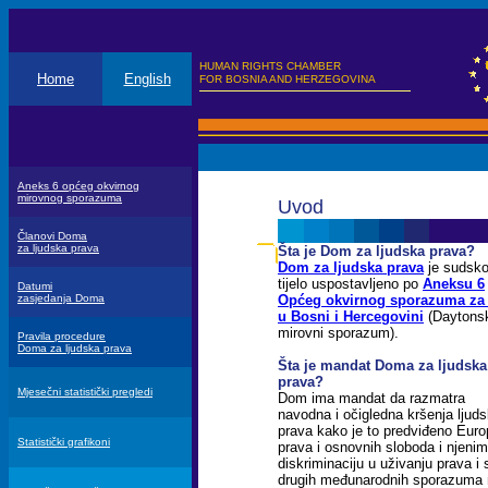
HUMAN RIGHTS CHAMBER
Home
English
FOR BOSNIA AND HERZEGOVINA
Aneks 6 općeg okvirnog
mirovnog sporazuma
Uvod
Članovi Doma
za ljudska prava
Šta je Dom za ljudska prava?
Dom za ljudska prava
je sudsk
tijelo uspostavljeno po
Aneksu 6
Datumi
zasjedanja Doma
Općeg okvirnog sporazuma za
u Bosni i Hercegovini
(Daytons
mirovni sporazum).
Pravila procedure
Doma za ljudska prava
Šta je mandat Doma za ljudska
prava?
Mjesečni statistički pregledi
Dom ima mandat da razmatra
navodna i očigledna kršenja ljuds
prava kako je to predviđeno Euro
Statistički grafikoni
prava i osnovnih sloboda i njenim
diskriminaciju u uživanju prava i
drugih međunarodnih sporazuma 