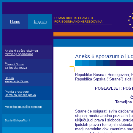
HUMAN RIGHTS CHAMBER
Home
English
FOR BOSNIA AND HERZEGOVINA
Aneks 6 općeg okvirnog
mirovnog sporazuma
Aneks 6 sporazum o lju
Članovi Doma
za ljudska prava
Republike Bosna i Hercegovina, F
Datumi
Republika Srpska ("Strane") složil
zasjedanja Doma
POGLAVLJE I: POŠ
Pravila procedure
Doma za ljudska prava
Č
Temeljna 
Mjesečni statistički pregledi
Strane će osigurati svim osobama
stupanj međunarodno priznatih lju
uključujuci prava i slobode utvrdj
Statistički grafikoni
ljudskih prava i temeljnih sloboda
medjunarodnim dokumentima nav