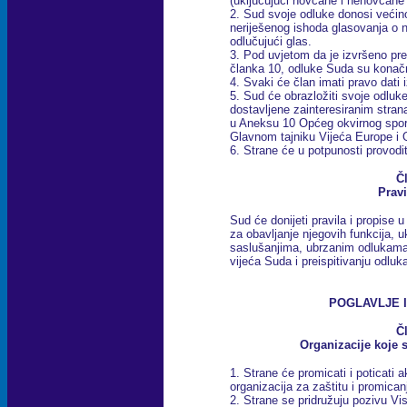
(uključujući novčane i nenovčane 
2. Sud svoje odluke donosi većin
neriješenog ishoda glasovanja o 
odlučujući glas.
3. Pod uvjetom da je izvršeno pre
članka 10, odluke Suda su konač
4. Svaki će član imati pravo dati
5. Sud će obrazložiti svoje odluke
dostavljene zainteresiranim str
u Aneksu 10 Općeg okvirnog spor
Glavnom tajniku Vijeća Europe i
6. Strane će u potpunosti provodi
Č
Pravi
Sud će donijeti pravila i propis
za obavljanje njegovih funkcija, u
saslušanjima, ubrzanim odlukam
vijeća Suda i preispitivanju odluk
POGLAVLJE I
Č
Organizacije koje 
1. Strane će promicati i poticati 
organizacija za zaštitu i promican
2. Strane se pridružuju pozivu Vi