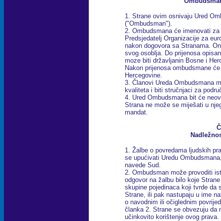
Ombudsman 
1. Strane ovim osnivaju Ured Om
("Ombudsman").
2. Ombudsmana će imenovati za n
Predsjedatelj Organizacije za eu
nakon dogovora sa Stranama. On 
svog osoblja. Do prijenosa opis
moze biti državljanin Bosne i Herc
Nakon prijenosa ombudsmane će p
Hercegovine.
3. Članovi Ureda Ombudsmana mor
kvaliteta i biti stručnjaci za podr
4. Ured Ombudsmana bit će neovis
Strana ne može se miješati u nje
mandat.
Č
Nadležno
1. Žalbe o povredama ljudskih pra
se upućivati Uredu Ombudsmana, o
navede Sud.
2. Ombudsman može provoditi istrag
odgovor na žalbu bilo koje Strane i
skupine pojedinaca koji tvrde da s
Strane, ili pak nastupaju u ime na
o navodnim ili očiglednim povrije
članka 2. Strane se obvezuju da 
učinkovito korištenje ovog prava.