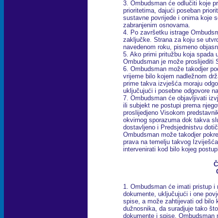
3. Ombudsman će odlučiti koje pri
prioritetima, dajući poseban priori
sustavne povrijede i onima koje s
zabranjenim osnovama.
4. Po završetku istrage Ombudsma
zaključke. Strana za koju se utvrd
navedenom roku, pismeno objasnit
5. Ako primi pritužbu koja spada 
Ombudsman je može proslijediti S
6. Ombudsman može takodjer podn
vrijeme bilo kojem nadležnom drž
prime takva izvješća moraju odg
uključujući i posebne odgovore 
7. Ombudsman će objavljivati izv
ili subjekt ne postupi prema njeg
proslijedjeno Visokom predstavn
okvirnog sporazuma dok takva služ
dostavljeno i Predsjednistvu dotič
Ombudsman može takodjer pokren
prava na temelju takvog Izviješ
intervenirati kod bilo kojeg post
Č
1. Ombudsman će imati pristup i 
dokumente, uključujući i one povje
spise, a može zahtijevati od bilo 
dužnosnika, da suradjuje tako što
dokumente i spise. Ombudsman m