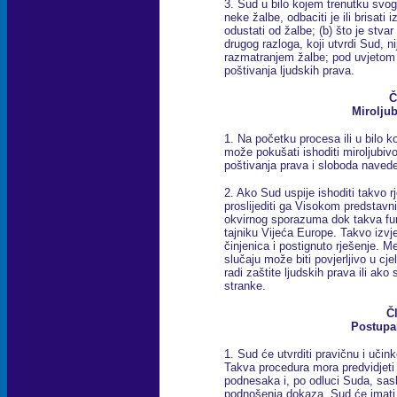
3. Sud u bilo kojem trenutku svo
neke žalbe, odbaciti je ili brisati
odustati od žalbe; (b) što je stvar v
drugog razloga, koji utvrdi Sud, n
razmatranjem žalbe; pod uvjetom d
poštivanja ljudskih prava.
Č
Miroljub
1. Na početku procesa ili u bilo 
može pokušati ishoditi miroljubiv
poštivanja prava i sloboda nave
2. Ako Sud uspije ishoditi takvo rj
proslijediti ga Visokom predsta
okvirnog sporazuma dok takva fu
tajniku Vijeća Europe. Takvo izv
činjenica i postignuto rješenje. M
slučaju može biti povjerljivo u cje
radi zaštite ljudskih prava ili ak
stranke.
Č
Postupa
1. Sud će utvrditi pravičnu i učin
Takva procedura mora predvidjet
podnesaka i, po odluci Suda, sasl
podnošenja dokaza. Sud će imati 