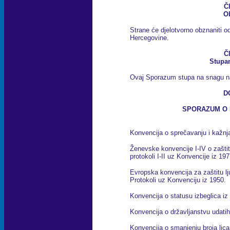
Č
Ob
Strane će djelotvorno obznaniti
Hercegovine.
Č
Stupa
Ovaj Sporazum stupa na snagu na
D
SPORAZUM O 
Konvencija o sprečavanju i kažnj
Ženevske konvencije I-IV o zaštiti
protokoli I-II uz Konvencije iz 197
Evropska konvencija za zaštitu lj
Protokoli uz Konvenciju iz 1950.
Konvencija o statusu izbeglica iz
Konvencija o državljanstvu udatih
Konvencija o smanjenju broja lica