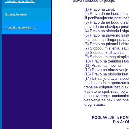
prava i slobode uključuju:
Saopštenja za štampu
(1) Pravo na život.
(2) Pravo da ne budu pod
Godišnji izvještaj
ili ponižavajucem postupanj
(3) Pravo da ne budu držane
pravo da ne obavljaju prisi
Pretražite odluke Doma
(4) Pravo na slobodu i sig
(5) Pravo na pravično sasl
postupcima i druga prava 
(6) Pravo na privatni i obit
(7) Slobodu mišljenja, savje
(8) Slobodu izražavanja.
(9) Slobodu mirnog okuplja
(10) Pravo na ženidbu i udaj
(11) Pravo na imovinu.
(12) Pravo na obrazovanje
(13) Pravo na slobodu kret
(14) Uživanje prava i slobo
medjunarodnim sporazumi
treba se osigurati bez disk
kao sto je spol, rasa, boja k
drugo uvjerenje, nacionalno 
vezivanje za neku nacional
drugi status.
POGLAVLJE II: KOM
Dio A: 