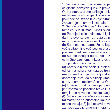
1. Sud će primati, na razmatranje 
očigledne povrijede ljudskih prav
Ombudsmana u ime tužitelja, ili iz
nevladine organizacije, ili skupin
povrijede od strane bilo koje Stra
žrtava koje su umrle ili nestale.
2. Sud će odlučiti koje žalbe prihv
tome će Sud uzimati u obzir sljede
(a) Postoje li učinkoviti pravni lij
da ih je sve iscrpio i da je žalba
mjeseci nakon donošenja konačn
(b) Sud neće razmatrati žalbu koja 
već ispitao, ili je već podnesena
predmet medjunarodne istrage ili 
(c) Sud će takodjer odbiti svaku
ovim Sporazumom, ili koja je očito
zlouporabu prava žalbe.
(d) Komisija može odbiti ili preki
odnosi na neku stvar koja se tre
medjunarodnim tijelom za ljudska 
donošenje presuda o slučajevima,
osnovanom temeljem Aneksa Opć
(e) U načelu Sud će nastojati prih
pritužbama na posebno teške ili s
temelje na navodnoj diskriminaci
(f) Žalbe koje povlače za sobom
razmatrat će se prioritetno kako bi 
te ako trebaju (2) je li opravdan v
zahtjevu za privremenim mjerama