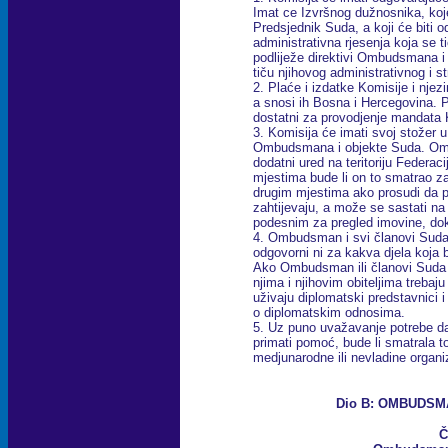
Imat ce Izvršnog dužnosnika, koj
Predsjednik Suda, a koji će biti 
administrativna rjesenja koja se t
podliježe direktivi Ombudsmana i
tiču njihovog administrativnog i 
2. Plaće i izdatke Komisije i njez
a snosi ih Bosna i Hercegovina. Pl
dostatni za provodjenje mandata 
3. Komisija će imati svoj stožer u
Ombudsmana i objekte Suda. Omb
dodatni ured na teritoriju Federac
mjestima bude li on to smatrao z
drugim mjestima ako prosudi da 
zahtijevaju, a može se sastati na
podesnim za pregled imovine, doku
4. Ombudsman i svi članovi Suda n
odgovorni ni za kakva djela koja b
Ako Ombudsman ili članovi Suda n
njima i njihovim obiteljima trebaju
uživaju diplomatski predstavnici i
o diplomatskim odnosima.
5. Uz puno uvažavanje potrebe d
primati pomoć, bude li smatrala to
medjunarodne ili nevladine organi
Dio B: OMBUDSM
Č