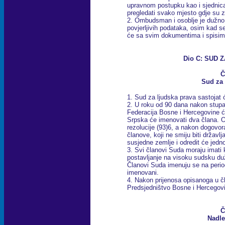
upravnom postupku kao i sjednica
pregledati svako mjesto gdje su z
2. Ombudsman i osoblje je dužno 
povjerljivih podataka, osim kad 
će sa svim dokumentima i spisima
Dio C: SUD 
Č
Sud za 
1. Sud za ljudska prava sastojat 
2. U roku od 90 dana nakon stup
Federacija Bosne i Hercegovine će
Srpska će imenovati dva člana. O
rezolucije (93)6, a nakon dogovo
članove, koji ne smiju biti državlj
susjedne zemlje i odredit će jedn
3. Svi članovi Suda moraju imati k
postavljanje na visoku sudsku dužno
Članovi Suda imenuju se na perio
imenovani.
4. Nakon prijenosa opisanoga u čl
Predsjedništvo Bosne i Hercegov
Č
Nadle