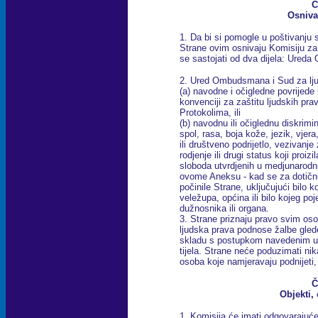
Č
Osniva
1. Da bi si pomogle u poštivanj
Strane ovim osnivaju Komisiju za 
se sastojati od dva dijela: Ured
2. Ured Ombudsmana i Sud za lju
(a) navodne i očigledne povrijede
konvenciji za zaštitu ljudskih pra
Protokolima, ili
(b) navodnu ili očiglednu diskrimin
spol, rasa, boja kože, jezik, vjera
ili društveno podrijetlo, vezivanj
rodjenje ili drugi status koji proizil
sloboda utvrdjenih u medjunaro
ovome Aneksu - kad se za dotičnu p
počinile Strane, uključujući bilo 
veležupa, općina ili bilo kojeg po
dužnosnika ili organa.
3. Strane priznaju pravo svim oso
ljudska prava podnose žalbe glede
skladu s postupkom navedenim u
tijela. Strane neće poduzimati ni
osoba koje namjeravaju podnijeti, 
Č
Objekti, 
1. Komisija će imati odgovarajuće