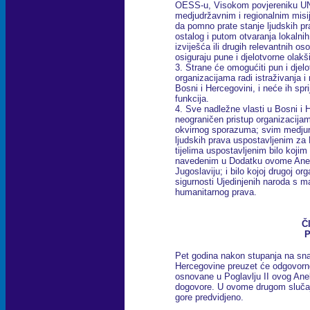
OESS-u, Visokom povjereniku UN-
medjudržavnim i regionalnim misij
da pomno prate stanje ljudskih pr
ostalog i putom otvaranja lokalnih
izviješća ili drugih relevantnih os
osiguraju pune i djelotvorne olakš
3. Strane će omogućiti pun i djel
organizacijama radi istraživanja i
Bosni i Hercegovini, i neće ih spri
funkcija.
4. Sve nadležne vlasti u Bosni i H
neograničen pristup organizaci
okvirnog sporazuma; svim medju
ljudskih prava uspostavljenim za
tijelima uspostavljenim bilo koj
navedenim u Dodatku ovome Ane
Jugoslaviju; i bilo kojoj drugoj or
sigurnosti Ujedinjenih naroda s ma
humanitarnog prava.
Č
P
Pet godina nakon stupanja na s
Hercegovine preuzet će odgovorn
osnovane u Poglavlju II ovog Ane
dogovore. U ovome drugom slučaju,
gore predvidjeno.