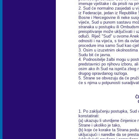
imenuje vještake i da prisili na p
2. Sud će normalno zasjedati u v
iz Federacije, jedan iz Republike S
Bosne i Hercegovine ili neke susj
vijeće, Sud u punom sastavu može
stranaka u postupku ili Ombudsma
preispitivanje može uključivati i
odluči. Riječ "Sud" u ovome Ane
odnositi i na vijeća, s tim da ovla
procedure ima samo Sud kao cjel
3. Osim u izuzetnim okolnostima 
Sudu bit će javna.
4. Podnositelje žalbi mogu u postu
predstavnici po njihovu izboru, al
osim ako ih Sud na ispriča zbog 
drugog opravdanog razloga.
5. Strane se obvezuju da će pruži
će s njima u potpunosti suradjivat
Č
1. Po zaključenju postupka, Sud 
konstatirati:
(a) ukazuju li utvrdjene činjenice
Strane i ukoliko je tako,
(b) koje će korake ta Strana poduz
ukljucujući i naredbe da se pres