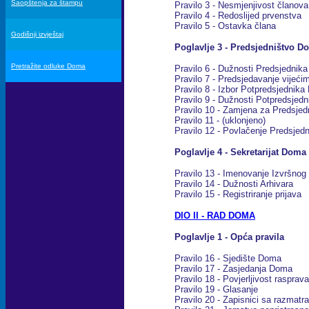
Saopštenja za štampu
Pravilo 3 - Nesmjenjivost članova
Pravilo 4 - Redoslijed prvenstva
Pravilo 5 - Ostavka člana
Godišnji izvještaj
Poglavlje 3 - Predsjedništvo D
Pretražite odluke Doma
Pravilo 6 - Dužnosti Predsjednik
Pravilo 7 - Predsjedavanje vijeći
Pravilo 8 - Izbor Potpredsjednika
Pravilo 9 - Dužnosti Potpredsjedn
Pravilo 10 - Zamjena za Predsjed
Pravilo 11 - (uklonjeno)
Pravilo 12 - Povlačenje Predsjedn
Poglavlje 4 - Sekretarijat Doma
Pravilo 13 - Imenovanje Izvršnog 
Pravilo 14 - Dužnosti Arhivara
Pravilo 15 - Registriranje prijava
DIO II - RAD DOMA
Poglavlje 1 - Opća pravila
Pravilo 16 - Sjedište Doma
Pravilo 17 - Zasjedanja Doma
Pravilo 18 - Povjerljivost rasprava
Pravilo 19 - Glasanje
Pravilo 20 - Zapisnici sa razmatra