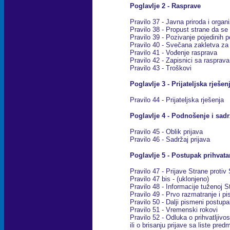
Poglavlje 2 - Rasprave
Pravilo 37 - Javna priroda i organ
Pravilo 38 - Propust strane da se 
Pravilo 39 - Pozivanje pojedinih p
Pravilo 40 - Svečana zakletva za
Pravilo 41 - Vođenje rasprava
Pravilo 42 - Zapisnici sa rasprava
Pravilo 43 - Tro
š
kovi
Poglavlje 3 - Prijateljska rješen
Pravilo 44 - Prijateljska rješenja
Poglavlje 4 - Podnošenje i sadr
Pravilo 45 - Oblik prijava
Pravilo 46 - Sadržaj prijava
Poglavlje 5 - Postupak prihvata
Pravilo 47 - Prijave Strane protiv
Pravilo 47 bis - (uklonjeno)
Pravilo 48 - Informacije tuženoj 
Pravilo 49 - Prvo razmatranje i p
Pravilo 50 - Dalji pismeni postup
Pravilo 51 - Vremenski rokovi
Pravilo 52 - Odluka o prihvatljivos
ili o brisanju prijave sa liste p