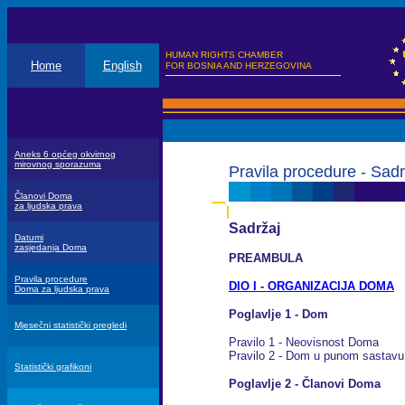
HUMAN RIGHTS CHAMBER
Home
English
FOR BOSNIA AND HERZEGOVINA
Aneks 6 općeg okvirnog
mirovnog sporazuma
Pravila procedure - Sadr
Članovi Doma
za ljudska prava
Sadržaj
Datumi
zasjedanja Doma
PREAMBULA
Pravila procedure
DIO I - ORGANIZACIJA DOMA
Doma za ljudska prava
Poglavlje 1 - Dom
Mjesečni statistički pregledi
Pravilo 1 - Neovisnost Doma
Pravilo 2 - Dom u punom sastavu 
Statistički grafikoni
Poglavlje 2 - Članovi Doma