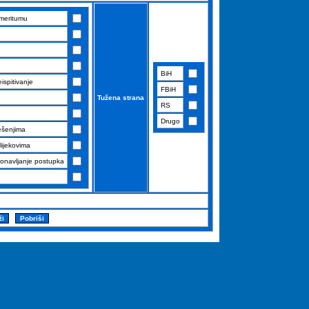
i meritumu
BiH
ispitivanje
FBiH
Tužena strana
RS
Drugo
ješenjima
lijekovima
ponavljanje postupka