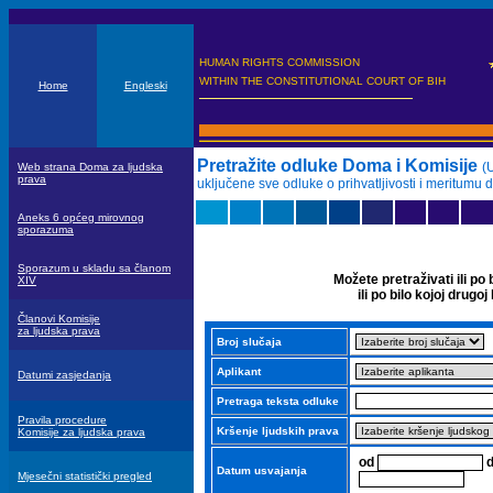
HUMAN RIGHTS COMMISSION
WITHIN THE CONSTITUTIONAL COURT OF BIH
Home
Engleski
Pretražite odluke Doma i Komisije
(
Web strana Doma za ljudska
prava
uključene sve odluke o prihvatljivosti i meritumu 
Aneks 6 općeg mirovnog
sporazuma
Sporazum u skladu sa članom
Možete pretraživati ili po 
XIV
ili po bilo kojoj drugoj
Članovi Komisije
za ljudska prava
Broj slučaja
Aplikant
Datumi zasjedanja
Pretraga teksta odluke
Pravila procedure
Kršenje ljudskih prava
Komisije za ljudska prava
od
Datum usvajanja
Mjesečni statistički pregled