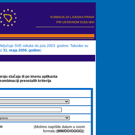
KOMISIJA ZA LJUDSKA PRAVA
PRI USTAVNOM SUDU BIH
Uključuje SVE odluke do jula 2003. godine. Također su
do
31. maja 2006. godine
)
broju slučaja ili po imenu aplikanta
 kombinaciji preostalih kriterija
do
(Molimo napišite datum u ovom
formatu
(MM/DD/GGGG)
):