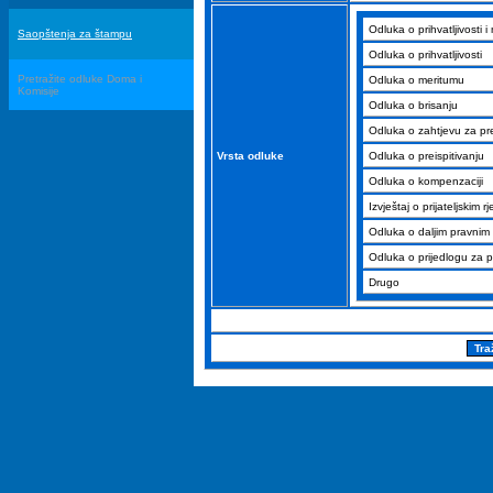
Odluka o prihvatljivosti 
Saopštenja za štampu
Odluka o prihvatljivosti
Pretražite odluke Doma i
Odluka o meritumu
Komisije
Odluka o brisanju
Odluka o zahtjevu za pre
Vrsta odluke
Odluka o preispitivanju
Odluka o kompenzaciji
Izvještaj o prijateljskim r
Odluka o daljim pravnim 
Odluka o prijedlogu za 
Drugo