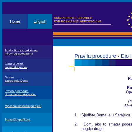
HUMAN RIGHTS CHAMBER
Home
English
FOR BOSNIA AND HERZEGOVINA
Aneks 6 općeg okvirnog
mirovnog sporazuma
Pravila procedure - Dio I
Članovi Doma
za ljudska prava
Datumi
R
zasjedanja Doma
Pog
Pravila procedure
Opć
Doma za ljudska prava
Pr
Sjed
Mjesečni statistički pregledi
1. Sjedište Doma je u Sarajevu.
Statistički grafikoni
2. Dom, ako to smatra podesni
negdje drugo.