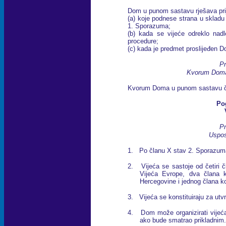
Dom u punom sastavu rješava pri
(a) koje podnese strana u skladu 
1. Sporazuma;
(b) kada se vijeće odreklo nadl
procedure;
(c) kada je predmet proslijeđen D
Pr
Kvorum Doma
Kvorum Doma u punom sastavu č
Pog
Pr
Uspos
1. Po članu X stav 2. Sporazuma
2. Vijeća se sastoje od četiri č
Vijeća Evrope, dva člana k
Hercegovine i jednog člana k
3. Vijeća se konstituiraju za utv
4. Dom može organizirati vijeć
ako bude smatrao prikladnim