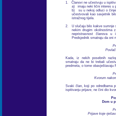
1. Članovi ne učestvuju u ispiti
a) imaju neki lični interes u
b) su u nekoj odluci o činje
učestvovali kao savjetnik bil
istražnog tijela.
2. U slučaju bilo kakve sumnje s 
nekim drugim okolnostima za
nepristrasnost članova u is
Predsjednik smatraju da oni n
Pr
Povlač
Kada, iz nekih posebnih razlo
smatraju da ne bi trebali učestvo
predmeta, o tome obavještavaju 
Pr
Kvorum nakon 
Svaki član, koji po odredbama pra
ispitivanju prijave, ne čini dio k
Pog
Dom u p
Pr
Prijave koje rješ