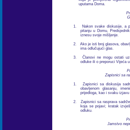
uputama Doma.
Pr
G
1. Nakon svake diskusije, a p
pitanju u Domu, Predsjedni
iznesu svoje mišljenje.
2. Ako je isti broj glasova, obav
ima odlučujući glas.
3. Članovi ne mogu ostati uzdr
odluke ili o preporuci Vijeća 
Pr
Zapisnici sa r
1. Zapisnici sa diskusija sadrž
obavljenom glasanju, imeni
prijedloga, kao i svaku izjavu
2. Zapisnici sa rasprava sadrže
koja se pojavi; kratak izvj
odluku.
Pr
Jamstvo nepr