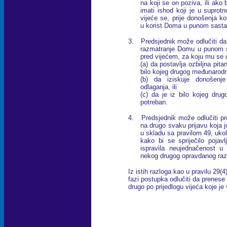
na koji se on poziva, ili ako
imati ishod koji je u suprot
vijeće se, prije donošenja k
u korist Doma u punom sasta
3. Predsjednik može odlučiti da, 
razmatranje Domu u punom sa
pred vijećem, za koju mu se 
(a) da postavlja ozbiljna pi
bilo kojeg drugog međunarodn
(b) da iziskuje donošenj
odlaganja, ili
(c) da je iz bilo kojeg dru
potreban.
4. Predsjednik može odlučiti pr
na drugo svaku prijavu koja j
u skladu sa pravilom 49, uko
kako bi se spriječilo pojavl
ispravila neujednačenost u 
nekog drugog opravdanog raz
Iz istih razloga kao u pravilu 29(
fazi postupka odlučiti da prenese 
drugo po prijedlogu vijeća koje je