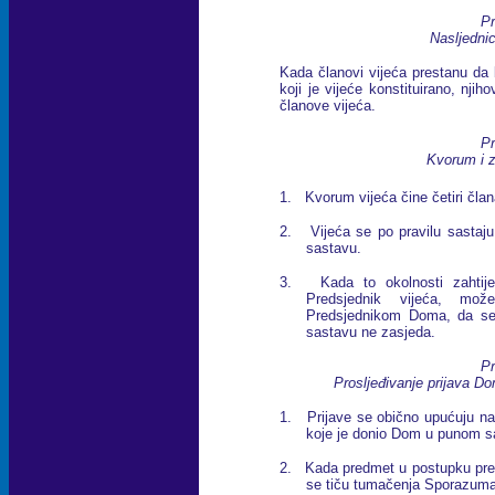
Pr
Nasljednic
Kada članovi vijeća prestanu da 
koji je vijeće konstituirano, nji
članove vijeća.
Pr
Kvorum i z
1. Kvorum vijeća čine četiri član
2. Vijeća se po pravilu sastaj
sastavu.
3. Kada to okolnosti zahtije
Predsjednik vijeća, mož
Predsjednikom Doma, da se
sastavu ne zasjeda.
Pr
Prosljeđivanje prijava D
1. Prijave se obično upućuju na
koje je donio Dom u punom s
2. Kada predmet u postupku pred 
se tiču tumačenja Sporazuma