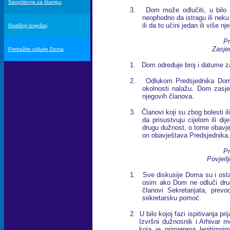
Saopštenja za štampu
3. Dom može odlučiti, u bilo ko
neophodno da istragu ili nek
ili da to učini jedan ili više n
Godišnji izvještaj
Pr
Zasje
Pretražite odluke Doma
1. Dom određuje broj i datume z
2. Odlukom Predsjednika Dom 
okolnosti nalažu. Dom zasje
njegovih članova.
3. Članovi koji su zbog bolesti ili
da prisustvuju cijelom ili d
drugu dužnost, o tome obavje
on obavještava Predsjednika.
Pr
Povjerl
1. Sve diskusije Doma su i osta
osim ako Dom ne odluči druga
članovi Sekretarijata, prevo
sekretarsku pomoć.
2. U bilo kojoj fazi ispitivanja p
Izvršni dužnosnik i Arhivar m
koja je primjerena legitimn