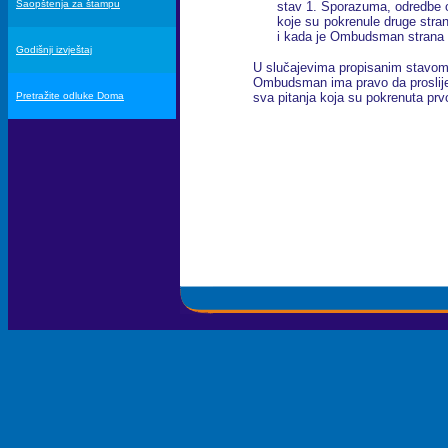
Saopštenja za štampu
stav 1. Sporazuma, odredbe o
koje su pokrenule druge stra
i kada je Ombudsman strana 
Godišnji izvještaj
U slučajevima propisanim stavom 
Ombudsman ima pravo da proslijed
sva pitanja koja su pokrenuta prv
Pretražite odluke Doma