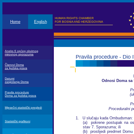
HUMAN RIGHTS CHAMBER
Home
English
FOR BOSNIA AND HERZEGOVINA
Aneks 6 općeg okvirnog
mirovnog sporazuma
Pravila procedure - Dio 
Članovi Doma
za ljudska prava
Datumi
Odnosi Doma s
zasjedanja Doma
Pr
Pravila procedure
(u
Doma za ljudska prava
Pr
Mjesečni statistički pregledi
Proceduralni 
1. U slučaju kada Ombudsman:
Statistički grafikoni
(a) pokrene postupak na os
stav 7. Sporazuma; ili
(b) proslijedi predmet Domu 