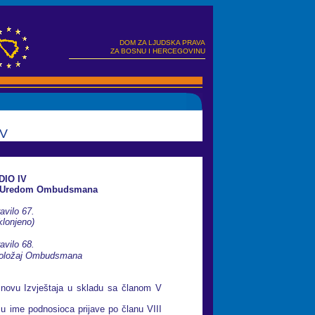
DOM ZA LJUDSKA PRAVA
ZA BOSNU I HERCEGOVINU
IV
DIO IV
a Uredom Ombudsmana
avilo 67.
klonjeno)
avilo 68.
položaj Ombudsmana
novu Izvještaja u skladu sa članom V
u ime podnosioca prijave po članu VIII