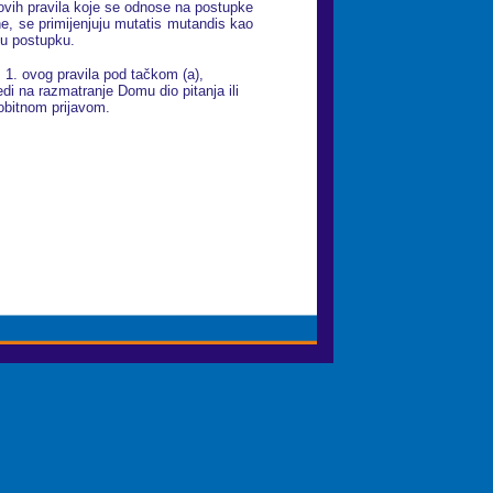
vih pravila koje se odnose na postupke
ne, se primijenjuju mutatis mutandis kao
u postupku.
1. ovog pravila pod tačkom (a),
i na razmatranje Domu dio pitanja ili
obitnom prijavom.