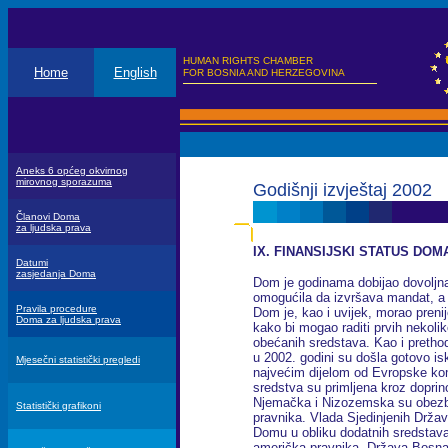
HUMAN RIGHTS CHAMBER
Home
English
FOR BOSNIA AND HERZEGOVINA
Aneks 6 općeg okvirnog
mirovnog sporazuma
Godišnji izvještaj 2002
Članovi Doma
za ljudska prava
IX. FINANSIJSKI STATUS DOM
Datumi
zasjedanja Doma
Dom je godinama dobijao dovoljna
omogućila da izvršava mandat, a i
Pravila procedure
Dom je, kao i uvijek, morao preni
Doma za ljudska prava
kako bi mogao raditi prvih nekolik
obećanih sredstava. Kao i pretho
u 2002. godini su došla gotovo is
Mjesečni statistički pregledi
najvećim dijelom od Evropske kom
sredstva su primljena kroz dopri
Njemačka i Nizozemska su obezbij
Statistički grafikoni
pravnika. Vlada Sjedinjenih Držav
Domu u obliku dodatnih sredstava 
američka pravnika. Država Bosna 