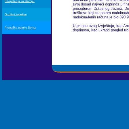
Saopštenja za štampu
svoj dosad najveći doprinos u fi
procedurom Državnog trezora, Do
troškove koji su potom nadoknađ
Godišnji izvještaj
nadoknađenih računa je bio 390.
U prilogu ovog Izvještaja, kao Anek
Pretražite odluke Doma
doprinosa, kao i kratki pregled t