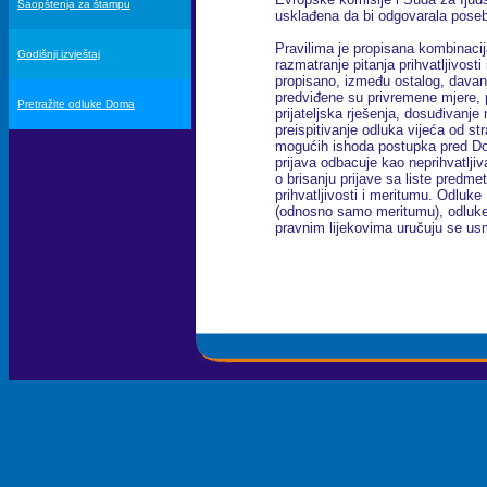
Saopštenja za štampu
usklađena da bi odgovarala pose
Pravilima je propisana kombinaci
Godišnji izvještaj
razmatranje pitanja prihvatljivost
propisano, između ostalog, davan
predviđene su privremene mjere,
Pretražite odluke Doma
prijateljska rješenja, dosuđivanj
preispitivanje odluka vijeća od s
mogućih ishoda postupka pred D
prijava odbacuje kao neprihvatljiv
o brisanju prijave sa liste predm
prihvatljivosti i meritumu. Odluke
(odnosno samo meritumu), odluke o
pravnim lijekovima uručuju se u