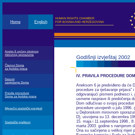
HUMAN RIGHTS CHAMBER
Home
English
FOR BOSNIA AND HERZEGOVINA
Aneks 6 općeg okvirnog
mirovnog sporazuma
Godišnji izvještaj 2002
Članovi Doma
za ljudska prava
IV. PRAVILA PROCEDURE DO
Datumi
zasjedanja Doma
Aneksom 6 je predviđeno da će Do
procedure za rješavanje prijava" i
Pravila procedure
odgovarajući pismeni podnesci i, 
Doma za ljudska prava
usmene rasprave ili predočenja do
Dom odlučivao o svojoj proceduri
procedure usvojenih u julu 1996. 
Mjesečni statistički pregledi
u Dejtonskom mirovnom sporazum
D), usvojena su 13. decembra 199
15. maja i 11.septembra 1998., 8.
Statistički grafikoni
marta 2003. godine s namjerom da
Ona su sačinjena u velikoj mjeri 
Evropske komisije i Suda za Ijuds