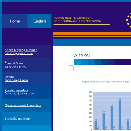
HUMAN RIGHTS CHAMBER
Home
English
FOR BOSNIA AND HERZEGOVINA
Aneks 6 općeg okvirnog
mirovnog sporazuma
Aneksi
Članovi Doma
za ljudska prava
Datumi
zasjedanja Doma
Pravila procedure
Doma za ljudska prava
Mjesečni statistički pregledi
Statistički grafikoni