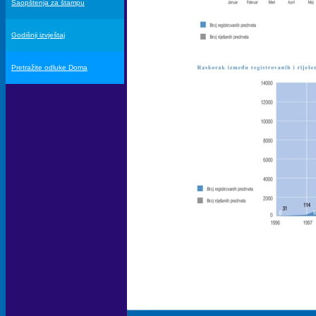
Saopštenja za štampu
Godišnji izvještaj
Pretražite odluke Doma