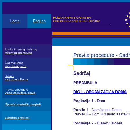
HUMAN RIGHTS CHAMBER
Home
English
FOR BOSNIA AND HERZEGOVINA
Aneks 6 općeg okvirnog
mirovnog sporazuma
Pravila procedure - Sadr
Članovi Doma
za ljudska prava
Sadržaj
Datumi
zasjedanja Doma
PREAMBULA
Pravila procedure
DIO I - ORGANIZACIJA DOMA
Doma za ljudska prava
Poglavlje 1 - Dom
Mjesečni statistički pregledi
Pravilo 1 - Neovisnost Doma
Pravilo 2 - Dom u punom sastavu 
Statistički grafikoni
Poglavlje 2 - Članovi Doma