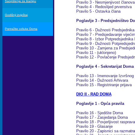
Saopštenja za štampu
Pravilo 3 - Nesmjenjivost članova
Pravilo 4 - Redoslijed prvenstva
Pravilo 5 - Ostavka člana
Godišnji izvještaj
Poglavlje 3 - Predsjedništvo D
Pretražite odluke Doma
Pravilo 6 - Dužnosti Predsjednik
Pravilo 7 - Predsjedavanje vijeći
Pravilo 8 - Izbor Potpredsjednika
Pravilo 9 - Dužnosti Potpredsjedn
Pravilo 10 - Zamjena za Predsjed
Pravilo 11 - (uklonjeno)
Pravilo 12 - Povlačenje Predsjedn
Poglavlje 4 - Sekretarijat Doma
Pravilo 13 - Imenovanje Izvršnog 
Pravilo 14 - Dužnosti Arhivara
Pravilo 15 - Registriranje prijava
DIO II - RAD DOMA
Poglavlje 1 - Opća pravila
Pravilo 16 - Sjedište Doma
Pravilo 17 - Zasjedanja Doma
Pravilo 18 - Povjerljivost rasprava
Pravilo 19 - Glasanje
Pravilo 20 - Zapisnici sa razmatra