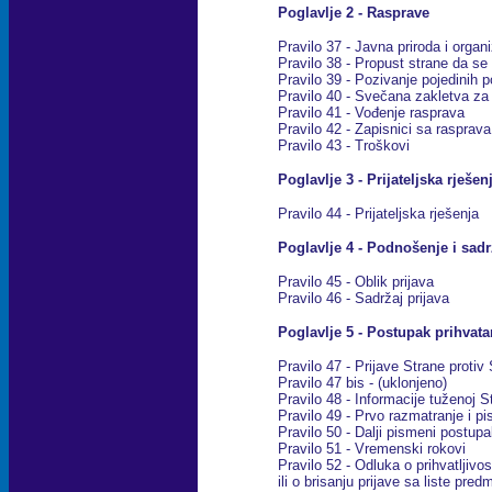
Poglavlje 2 - Rasprave
Pravilo 37 - Javna priroda i organ
Pravilo 38 - Propust strane da se 
Pravilo 39 - Pozivanje pojedinih p
Pravilo 40 - Svečana zakletva za
Pravilo 41 - Vođenje rasprava
Pravilo 42 - Zapisnici sa rasprava
Pravilo 43 - Tro
š
kovi
Poglavlje 3 - Prijateljska rješen
Pravilo 44 - Prijateljska rješenja
Poglavlje 4 - Podnošenje i sadr
Pravilo 45 - Oblik prijava
Pravilo 46 - Sadržaj prijava
Poglavlje 5 - Postupak prihvata
Pravilo 47 - Prijave Strane protiv
Pravilo 47 bis - (uklonjeno)
Pravilo 48 - Informacije tuženoj 
Pravilo 49 - Prvo razmatranje i p
Pravilo 50 - Dalji pismeni postup
Pravilo 51 - Vremenski rokovi
Pravilo 52 - Odluka o prihvatljivos
ili o brisanju prijave sa liste p