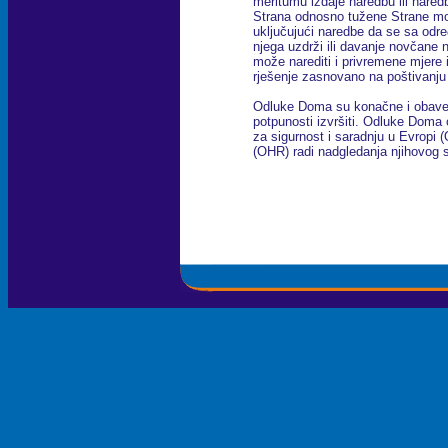
meritumu izdaje naredbu ili nare
Strana odnosno tužene Strane mor
uključujući naredbe da se sa odre
njega uzdrži ili davanje novčane 
može narediti i privremene mjere i
rješenje zasnovano na poštivanju 
Odluke Doma su konačne i obavez
potpunosti izvršiti. Odluke Doma 
za sigurnost i saradnju u Evropi
(OHR) radi nadgledanja njihovog 