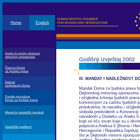
HUMAN RIGHTS CHAMBER
Home
English
FOR BOSNIA AND HERZEGOVINA
Aneks 6 općeg okvirnog
mirovnog sporazuma
Godišnji izvještaj 2002
Članovi Doma
za ljudska prava
III. MANDAT I NADLEŽNOST D
Datumi
zasjedanja Doma
Mandat Doma za Ijudska prava for
Dejtonskog mirovnog sporazuma
Pravila procedure
i očigledna kršenja Ijudskih pra
Doma za ljudska prava
konvencijom za zaštitu Ijudskih p
protokolima, te navodnu i očigledn
sloboda predviđenih u Konvenciji
Mjesečni statistički pregledi
navedenih u Dodatku uz Aneks 6.
koje se tiču stvari koje su u okvi
potpisnica Aneksa 6 (Bosna i Her
Statistički grafikoni
Hercegovine i Republika Srpska), i
što je Dejtonski mirovni sporazu
godine). Posebna prednost daje se