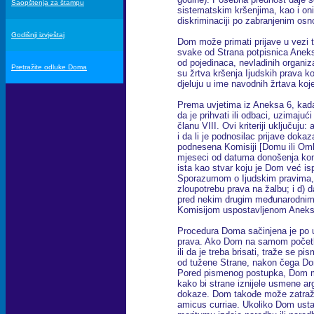
Saopštenja za štampu
sistematskim kršenjima, kao i o
diskriminaciji po zabranjenim os
Godišnji izvještaj
Dom može primati prijave u vezi t
svake od Strana potpisnica Anek
od pojedinaca, nevladinih organiza
Pretražite odluke Doma
su žrtva kršenja Ijudskih prava koj
djeluju u ime navodnih žrtava koje
Prema uvjetima iz Aneksa 6, kada 
da je prihvati ili odbaci, uzimajuć
članu VIII. Ovi kriteriji uključuju: 
i da li je podnosilac prijave dokaza
podnesena Komisiji [Domu ili Om
mjeseci od datuma donošenja konač
ista kao stvar koju je Dom već ispi
Sporazumom o Ijudskim pravima, o
zloupotrebu prava na žalbu; i d) da
pred nekim drugim međunarodnim t
Komisijom uspostavljenom Aneks
Procedura Doma sačinjena je po 
prava. Ako Dom na samom početku 
ili da je treba brisati, traže se 
od tužene Strane, nakon čega Do
Pored pismenog postupka, Dom mo
kako bi strane iznijele usmene arg
dokaze. Dom takođe može zatraži
amicus curriae. Ukoliko Dom ustan