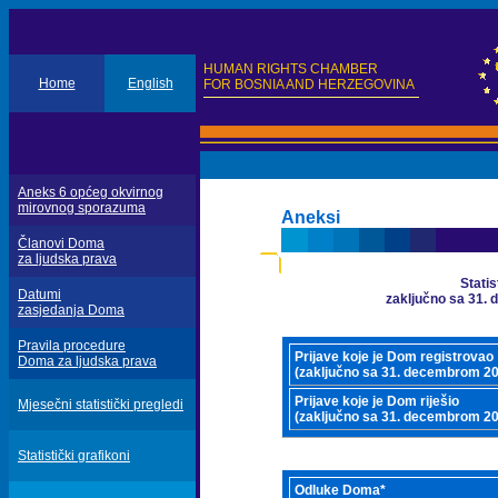
HUMAN RIGHTS CHAMBER
Home
English
FOR BOSNIA AND HERZEGOVINA
Aneks 6 općeg okvirnog
mirovnog sporazuma
Aneksi
Članovi Doma
za ljudska prava
Statis
Datumi
zaključno sa 31.
zasjedanja Doma
Pravila procedure
Prijave koje je Dom registrovao
Doma za ljudska prava
(zaključno sa 31. decembrom 2
Prijave koje je Dom riješio
Mjesečni statistički pregledi
(zaključno sa 31. decembrom 2
Statistički grafikoni
Odluke Doma*