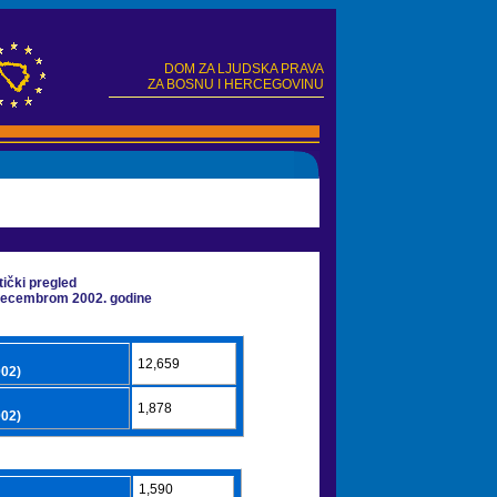
DOM ZA LJUDSKA PRAVA
ZA BOSNU I HERCEGOVINU
ti
čki pregled
 decembrom 2002. godine
12,659
002)
1,878
002)
1,590