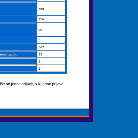
758
156
90
5
567
ompenzaciju
12
1
1
še od jedne prijave, a iz jedne prijave