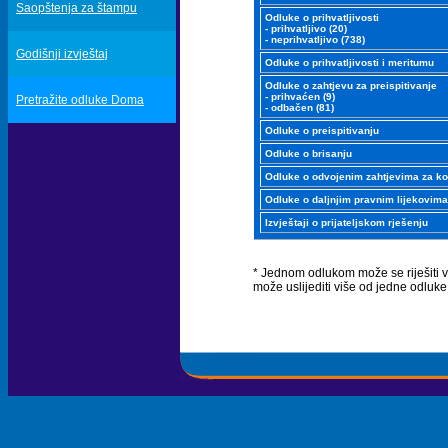
Saopštenja za štampu
Odluke o prihvatljivosti
- prihvatljivo (20)
- neprihvatljivo (738)
Godišnji izvještaj
Odluke o prihvatljivosti i meritumu
Odluke o zahtjevu za preispitivanje
- prihvaćen (9)
Pretražite odluke Doma
- odbačen (81)
Odluke o preispitivanju
Odluke o brisanju
Odluke o odvojenim zahtjevima za k
Odluke o daljnjim pravnim lijekovima
Izvještaji o prijateljskom rješenju
* Jednom odlukom može se riješiti vi
može uslijediti više od jedne odluke