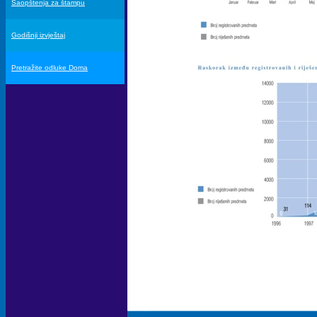
Saopštenja za štampu
Godišnji izvještaj
Pretražite odluke Doma