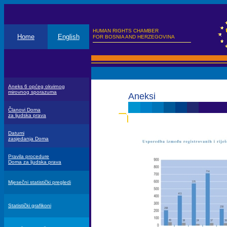
HUMAN RIGHTS CHAMBER
Home
English
FOR BOSNIA AND HERZEGOVINA
Aneks 6 općeg okvirnog
mirovnog sporazuma
Aneksi
Članovi Doma
za ljudska prava
Datumi
zasjedanja Doma
Pravila procedure
Doma za ljudska prava
Mjesečni statistički pregledi
Statistički grafikoni